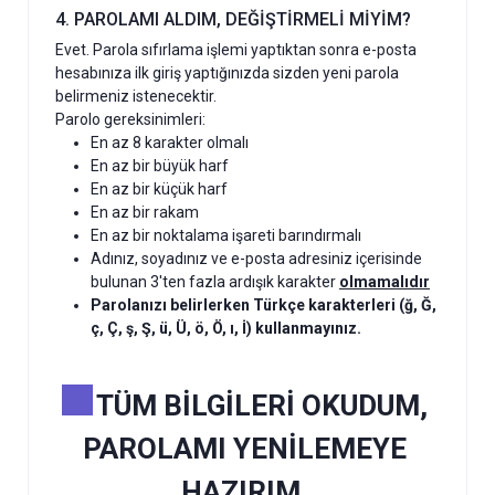
4. PAROLAMI ALDIM, DEĞİŞTİRMELİ MİYİM?
Evet. Parola sıfırlama işlemi yaptıktan sonra e-posta
hesabınıza ilk giriş yaptığınızda sizden yeni parola
belirmeniz istenecektir.
Parolo gereksinimleri:
En az 8 karakter olmalı
En az bir büyük harf
En az bir küçük harf
En az bir rakam
En az bir noktalama işareti barındırmalı
Adınız, soyadınız ve e-posta adresiniz içerisinde
bulunan 3'ten fazla ardışık karakter
olmamalıdır
Parolanızı belirlerken Türkçe karakterleri (ğ, Ğ,
ç, Ç, ş, Ş, ü, Ü, ö, Ö, ı, İ) kullanmayınız.
TÜM BİLGİLERİ OKUDUM,
PAROLAMI YENİLEMEYE
HAZIRIM.